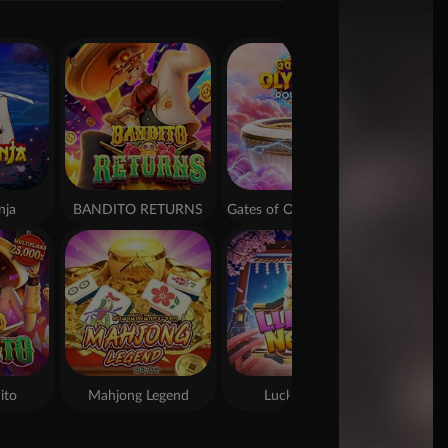
nja
BANDITO RETURNS
Gates of Olympus Roulette
Queen
ito
Mahjong Legend
Lucky Neko
Color 