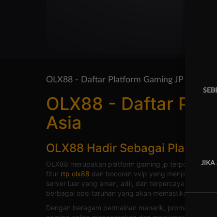
OLX88 - Daftar Platform Gaming JP Terpopul
SEB
OLX88 - Daftar Plat
Asia
OLX88 Hadir Sebagai Platform 
JIK
OLX88 merupakan platform gaming jp terpopuler dan t
fitur
rtp olx88
dan bocoran vvip yang menjanjikan. P
server luar yang aman, adil, dan terpercaya. OLX88 
berbagai opsi taruhan yang akan memastikan setiap
Dengan beragam permainan menarik, promosi menawan