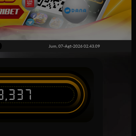
Jum, 07-Agt-2026 02.43.09
idaknyamanan yang mungkin ditimbulkan.
Pemeliharaan Terjadwal: MarbleX pada 3
9,337