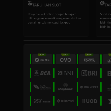
TARUHAN SLOT
TA
Penyedia slot online dengan beragam
Sportsb
pilihan game menarik yang memudahkan
menawar
pemain untuk mencapai jackpot
lebih ti
lebih b