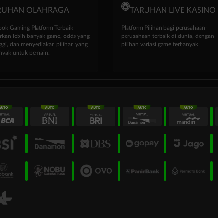
RUHAN OLAHRAGA
TARUHAN LIVE KASINO
ook Gaming Platform Terbaik
Platform Pilihan bagi perusahaan-
kan lebih banyak game, odds yang
perusahaan terbaik di dunia, dengan
nggi, dan menyediakan pilihan yang
pilihan variasi game terbanyak
anyak untuk pemain.