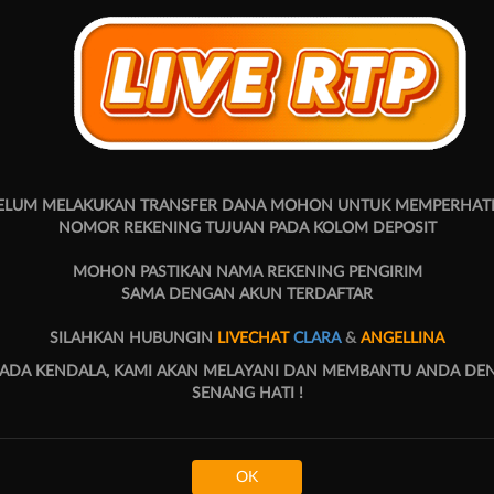
er dan Terpercaya di Asia
ELUM MELAKUKAN TRANSFER DANA MOHON UNTUK MEMPERHAT
form Gaming JP Terpopule
NOMOR REKENING TUJUAN PADA KOLOM DEPOSIT
MOHON PASTIKAN NAMA REKENING PENGIRIM
SAMA DENGAN AKUN TERDAFTAR
Gaming JP Terpopuler dan Terpercaya 
SILAHKAN HUBUNGIN
LIVECHAT
CLARA
&
ANGELLINA
A ADA KENDALA, KAMI AKAN MELAYANI DAN MEMBANTU ANDA DE
erpercaya di asia saat ini yang menyediakan koleksi permainan terl
SENANG HATI !
latform ini berkomitmen untuk menyediakan gaming yang menyenang
menjadi destinasi utama bagi para penggemar gaming online di asia
 momen menjadi lebih menegangkan.
, dan pelayanan yang responsif, OLX88 terus membuktikan diri se
OK