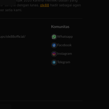
pai asia sejak 2020 karena memiliki ulasan yang
ayar sampai dengan lunas.
olx88
hadir sebagai agen
r setia kami.
Komunitas
s/olx88official/
Whatsapp
Facebook
Instagram
Telegram