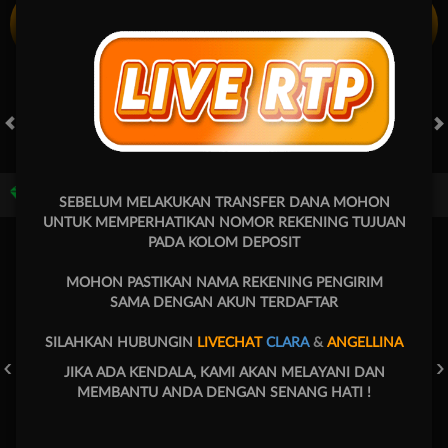
IDR
12,686,536,733
HOT GAMES
SLOTS
LIVE CASINO
RACE
OLAHRAGA
CRA
Game Populer
SEBELUM MELAKUKAN TRANSFER DANA MOHON
UNTUK MEMPERHATIKAN NOMOR REKENING TUJUAN
PADA KOLOM DEPOSIT
MOHON PASTIKAN NAMA REKENING PENGIRIM
SAMA DENGAN AKUN TERDAFTAR
SILAHKAN HUBUNGIN
LIVECHAT
CLARA
&
ANGELLINA
Gates of Olympus POP
Storm of Seth 2
Goyang Gaib
Mahjong 
JIKA ADA KENDALA, KAMI AKAN MELAYANI DAN
MEMBANTU ANDA DENGAN SENANG HATI !
Beranda
Promosi
Masuk
Hubungi Kami
Akun Saya