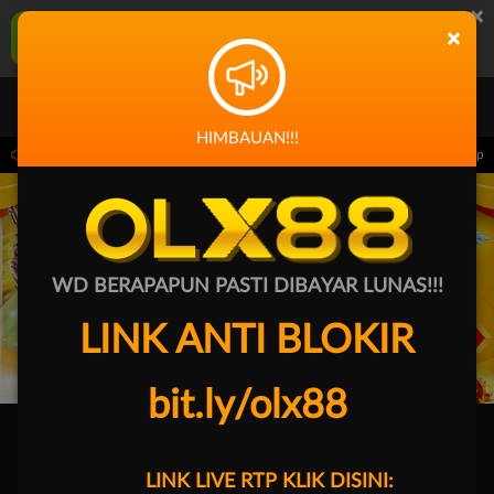
×
OLX88 Aplikasi Mobile
×
UNDUH
Jangan tampilkan lagi hari ini
HIMBAUAN!!!
Pemeliharaan Terjadwal: PP Virtual Sports pada 30-Jun-2026 dari 14.59.59 sampa
WD BERAPAPUN PASTI DIBAYAR LUNAS!!!
LINK ANTI BLOKIR
bit.ly/olx88
JACKPOT
PLAY
LINK LIVE RTP KLIK DISINI: