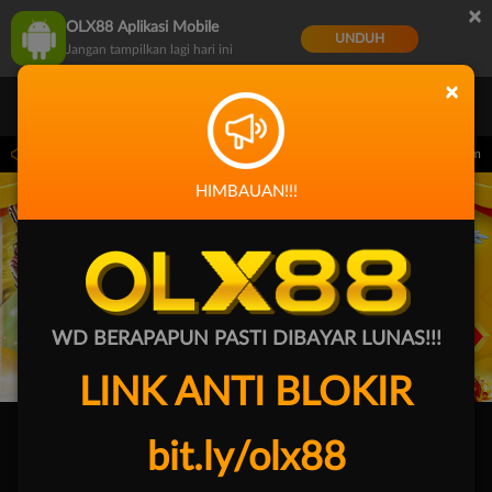
×
OLX88 Aplikasi Mobile
UNDUH
Jangan tampilkan lagi hari ini
×
Pemeliharaan Terjadwal: PP Virtual Sports pada 30-Jun-2026 dari 14.59.59 samp
HIMBAUAN!!!
WD BERAPAPUN PASTI DIBAYAR LUNAS!!!
LINK ANTI BLOKIR
bit.ly/olx88
JACKPOT
PLAY