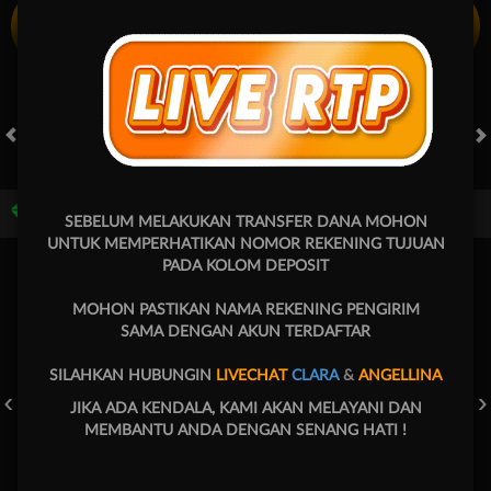
IDR
12,700,019,831
HOT GAMES
SLOTS
LIVE CASINO
RACE
OLAHRAGA
CRA
Game Populer
SEBELUM MELAKUKAN TRANSFER DANA MOHON
UNTUK MEMPERHATIKAN NOMOR REKENING TUJUAN
PADA KOLOM DEPOSIT
MOHON PASTIKAN NAMA REKENING PENGIRIM
SAMA DENGAN AKUN TERDAFTAR
SILAHKAN HUBUNGIN
LIVECHAT
CLARA
&
ANGELLINA
Gates of Olympus POP
Bang Gacor 1000
Goyang Gaib
JIKA ADA KENDALA, KAMI AKAN MELAYANI DAN
MEMBANTU ANDA DENGAN SENANG HATI !
Beranda
Promosi
Masuk
Hubungi Kami
Akun Saya