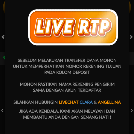
IDR
12,689,328,518
HOT GAMES
SLOTS
LIVE CASINO
RACE
OLAHRAGA
CRA
Game Populer
SEBELUM MELAKUKAN TRANSFER DANA MOHON
UNTUK MEMPERHATIKAN NOMOR REKENING TUJUAN
PADA KOLOM DEPOSIT
MOHON PASTIKAN NAMA REKENING PENGIRIM
SAMA DENGAN AKUN TERDAFTAR
SILAHKAN HUBUNGIN
LIVECHAT
CLARA
&
ANGELLINA
Gates of Olympus POP
Storm of Seth 2
Nezha 2
Mochi Man
JIKA ADA KENDALA, KAMI AKAN MELAYANI DAN
MEMBANTU ANDA DENGAN SENANG HATI !
Beranda
Promosi
Masuk
Hubungi Kami
Akun Saya