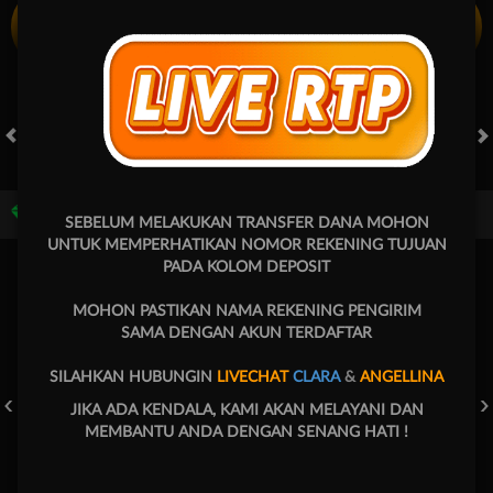
IDR
12,690,070,639
HOT GAMES
SLOTS
LIVE CASINO
RACE
OLAHRAGA
CRA
Game Populer
SEBELUM MELAKUKAN TRANSFER DANA MOHON
UNTUK MEMPERHATIKAN NOMOR REKENING TUJUAN
PADA KOLOM DEPOSIT
MOHON PASTIKAN NAMA REKENING PENGIRIM
SAMA DENGAN AKUN TERDAFTAR
SILAHKAN HUBUNGIN
LIVECHAT
CLARA
&
ANGELLINA
Gates of Olympus POP
Storm of Seth 2
Nezha 2
Mochi Man
JIKA ADA KENDALA, KAMI AKAN MELAYANI DAN
MEMBANTU ANDA DENGAN SENANG HATI !
Beranda
Promosi
Masuk
Hubungi Kami
Akun Saya