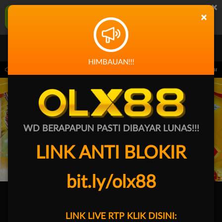
×
OLX88 Aplikasi Mobile
×
UNDUH
Jangan tampilkan lagi hari ini
HIMBAUAN!!!
meliharaan Terjadwal: CQ9 pada 07-Agt-2026 dari 13.48.21 sampai 22.00.00. Selama
WD BERAPAPUN PASTI DIBAYAR LUNAS!!!
LINK ANTI BLOKIR
bit.ly/olx88
JACKPOT
PLAY
LINK LIVE RTP KLIK DISINI: