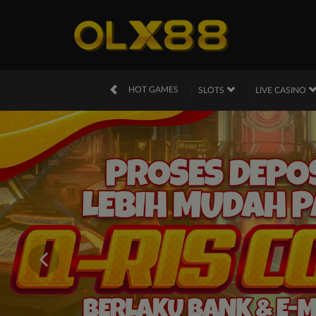
HOT GAMES
SLOTS
LIVE CASINO