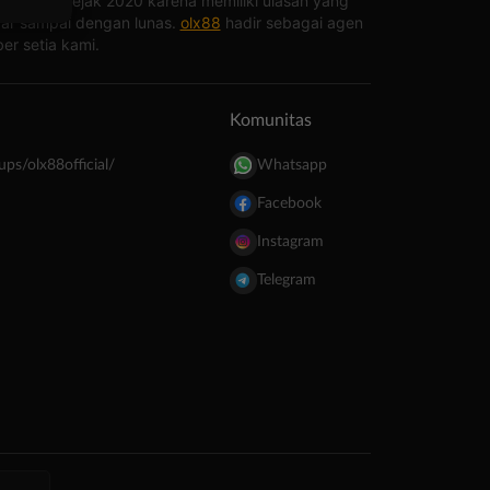
pai asia sejak 2020 karena memiliki ulasan yang
ayar sampai dengan lunas.
olx88
hadir sebagai agen
r setia kami.
Komunitas
s/olx88official/
Whatsapp
Facebook
Instagram
Telegram