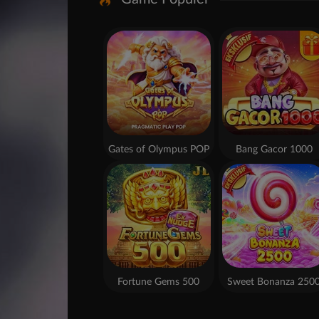
Gates of Olympus POP
Bang Gacor 1000
Fortune Gems 500
Sweet Bonanza 250