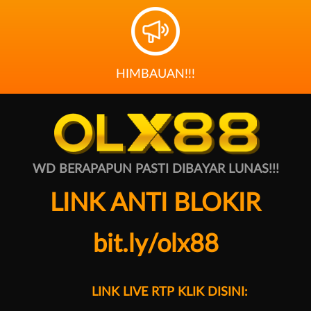
HIMBAUAN!!!
s
Anaconda Gold
9 Masks of Fire™ HyperSpins™
y
Pragmatic Play
MicroGaming
WD BERAPAPUN PASTI DIBAYAR LUNAS!!!
LINK ANTI BLOKIR
bit.ly/olx88
LINK LIVE RTP KLIK DISINI: