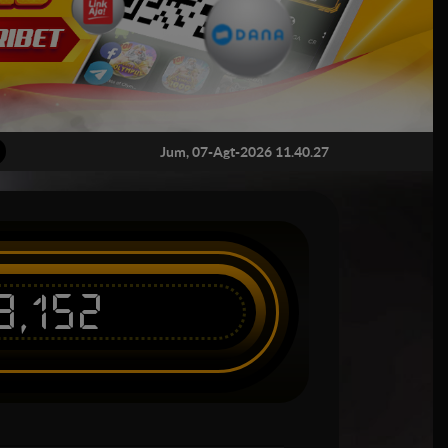
Jum, 07-Agt-2026 11.40.27
Pemeliharaan Terjadwal: PP Virtual Sports pada 30-Jun-2026 dari 14.59.59 sampai
8,152