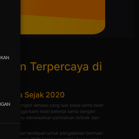
IKAN
r dan Terpercaya di
di Asia Sejak 2020
NGAN
engkap dengan sensasi yang luar biasa serta hadir
kan sehingga kami telah bekerja sama dengan
 karena selalu menawarkan permainan terbaik dan
bagai pilihan terdepan untuk pengalaman bermain