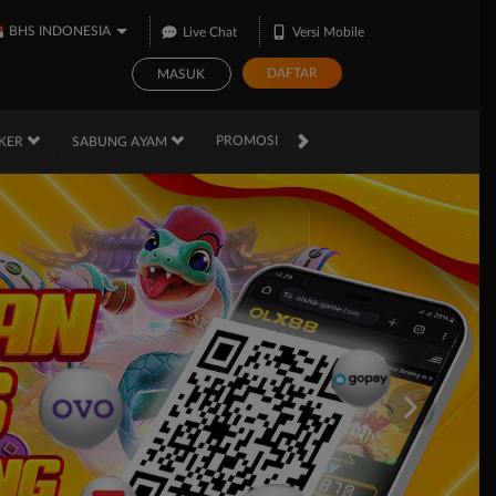
BHS INDONESIA
Live Chat
Versi Mobile
DAFTAR
MASUK
PROMOSI
KER
SABUNG AYAM