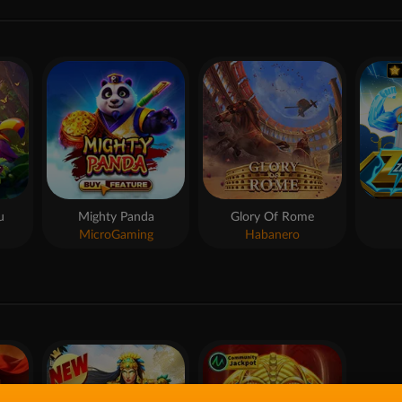
u
Mighty Panda
Glory Of Rome
MicroGaming
Habanero