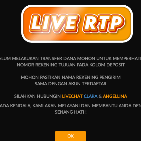
er dan Terpercaya di Asia
ELUM MELAKUKAN TRANSFER DANA MOHON UNTUK MEMPERHAT
form Gaming JP Terpopule
NOMOR REKENING TUJUAN PADA KOLOM DEPOSIT
MOHON PASTIKAN NAMA REKENING PENGIRIM
SAMA DENGAN AKUN TERDAFTAR
Gaming JP Terpopuler dan Terpercaya 
SILAHKAN HUBUNGIN
LIVECHAT
CLARA
&
ANGELLINA
A ADA KENDALA, KAMI AKAN MELAYANI DAN MEMBANTU ANDA DE
erpercaya di asia saat ini yang menyediakan koleksi permainan terl
SENANG HATI !
latform ini berkomitmen untuk menyediakan gaming yang menyenang
menjadi destinasi utama bagi para penggemar gaming online di asia
 momen menjadi lebih menegangkan.
, dan pelayanan yang responsif, OLX88 terus membuktikan diri se
OK