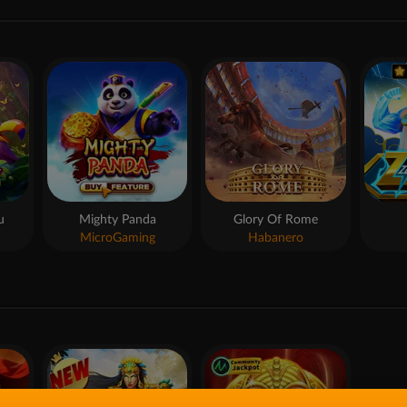
u
Mighty Panda
Glory Of Rome
MicroGaming
Habanero