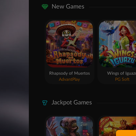
New Games
Rhapsody of Muertos
Wings of Iguaz
AdvantPlay
PG Soft
Jackpot Games