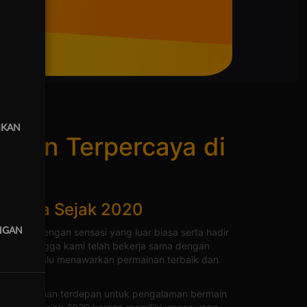
IKAN
r dan Terpercaya di
di Asia Sejak 2020
NGAN
engkap dengan sensasi yang luar biasa serta hadir
kan sehingga kami telah bekerja sama dengan
 karena selalu menawarkan permainan terbaik dan
bagai pilihan terdepan untuk pengalaman bermain