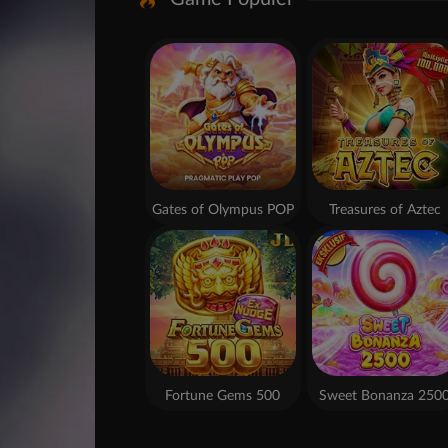
Gates of Olympus POP
Treasures of Aztec
Fortune Gems 500
Sweet Bonanza 250