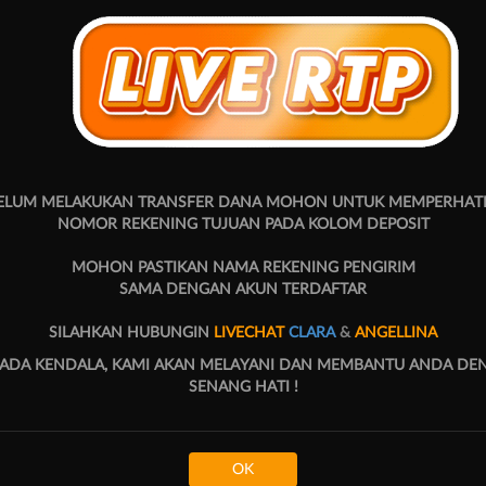
er dan Terpercaya di Asia
ELUM MELAKUKAN TRANSFER DANA MOHON UNTUK MEMPERHAT
form Gaming JP Terpopule
NOMOR REKENING TUJUAN PADA KOLOM DEPOSIT
MOHON PASTIKAN NAMA REKENING PENGIRIM
SAMA DENGAN AKUN TERDAFTAR
Gaming JP Terpopuler dan Terpercaya 
SILAHKAN HUBUNGIN
LIVECHAT
CLARA
&
ANGELLINA
A ADA KENDALA, KAMI AKAN MELAYANI DAN MEMBANTU ANDA DE
erpercaya di asia saat ini yang menyediakan koleksi permainan terl
SENANG HATI !
latform ini berkomitmen untuk menyediakan gaming yang menyenang
menjadi destinasi utama bagi para penggemar gaming online di asia
 momen menjadi lebih menegangkan.
, dan pelayanan yang responsif, OLX88 terus membuktikan diri se
OK