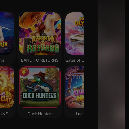
nja
BANDITO RETURNS
Gates of Olympus Roulette
Queen
MUSCLE FORTUNE CAT
Duck Hunters
Lucky Neko
Color 