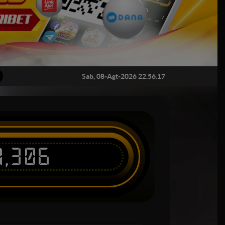
Sab, 08-Agt-2026 22.56.17
an yang mungkin ditimbulkan.
Pemeliharaan Terjadwal: MarbleX pada 31-Jul-2026
9,563