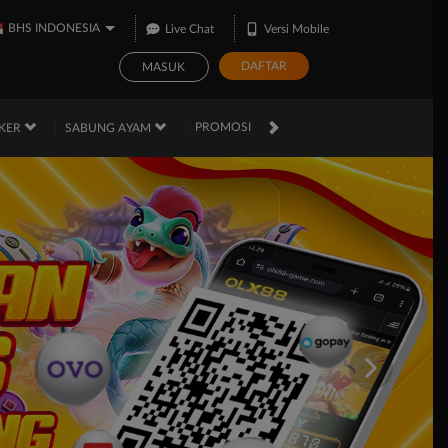
BHS INDONESIA
Live Chat
Versi Mobile
DAFTAR
MASUK
PROMOSI
KER
SABUNG AYAM