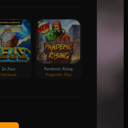
Ze Zeus
Pandemic Rising
Hacksaw
Pragmatic Play