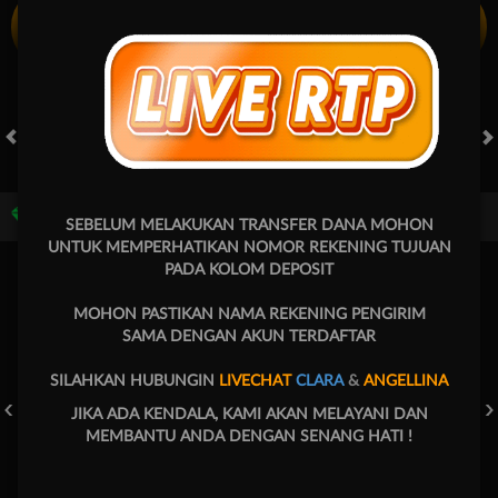
IDR
12,731,456,567
HOT GAMES
SLOTS
LIVE CASINO
RACE
OLAHRAGA
CRA
Game Populer
SEBELUM MELAKUKAN TRANSFER DANA MOHON
UNTUK MEMPERHATIKAN NOMOR REKENING TUJUAN
PADA KOLOM DEPOSIT
MOHON PASTIKAN NAMA REKENING PENGIRIM
SAMA DENGAN AKUN TERDAFTAR
SILAHKAN HUBUNGIN
LIVECHAT
CLARA
&
ANGELLINA
Gates of Olympus POP
Treasures of Aztec
Fortune Garuda 1000
Mochi Man
JIKA ADA KENDALA, KAMI AKAN MELAYANI DAN
MEMBANTU ANDA DENGAN SENANG HATI !
Beranda
Promosi
Masuk
Hubungi Kami
Akun Saya